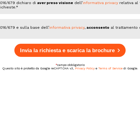
2016/679 dichiaro di
aver preso visione
dell’
informativa privacy
relativa al
ichieste.
*
016/679 e sulla base dell’
informativa privacy
,
acconsento
al trattamento d
Invia la richiesta e scarica la brochure
*
campo obbligatorio
Questo sito è protetto da Google reCAPTCHA v3,
Privacy Policy
e
Terms of Service
di Google.