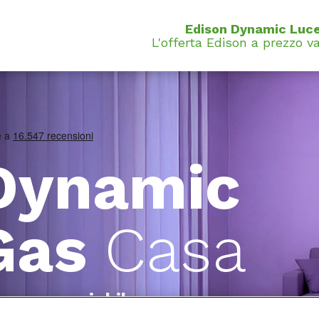
Edison Dynamic Luce
L'offerta Edison a prezzo va
Dynamic
Gas
Casa
prezzo variabile
con