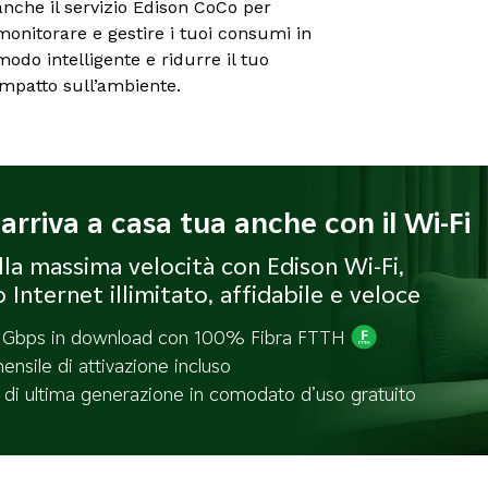
anche il servizio Edison CoCo per
monitorare e gestire i tuoi consumi in
modo intelligente e ridurre il tuo
impatto sull’ambiente.
arriva a casa tua anche con il Wi-Fi
lla massima velocità con Edison Wi-Fi,
io Internet illimitato, affidabile e veloce
1 Gbps in download con 100% Fibra FTTH
nsile di attivazione incluso
i ultima generazione in comodato d’uso gratuito