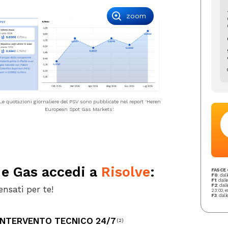
zoom
Le quotazioni giornaliere del PSV sono pubblicate nel report ‘Heren
European Spot Gas Markets'.
e Gas accedi a
Risolve
:
FASCE 
F0
: dal
F1
: dall
F2
: dall
nsati per te!
23:00, e
F3
: dall
INTERVENTO TECNICO 24/7
(2)