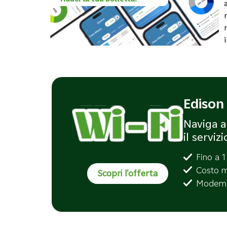
Edison 
Naviga a
il serviz
Fino a 
Costo me
Scopri l'offerta
Modem d