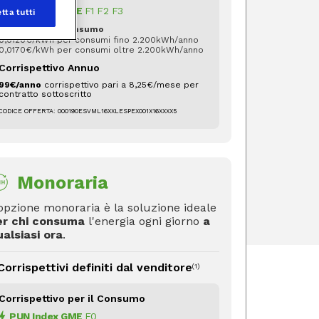
PUN Index GME
F1 F2 F3
tta tutti
+ Contributo al Consumo
0,0120€/kWh per consumi fino 2.200kWh/anno
0,0170€/kWh per consumi oltre 2.200kWh/anno
Corrispettivo Annuo
99€/anno
corrispettivo pari a 8,25€/mese per
contratto sottoscritto
CODICE OFFERTA:
000190ESVML16XXLESPEX001X16XXXX5
Monoraria
opzione monoraria è la soluzione ideale
er chi consuma
l'energia ogni giorno
a
alsiasi ora
.
Corrispettivi definiti dal venditore
(1)
Corrispettivo per il Consumo
PUN Index GME
F0