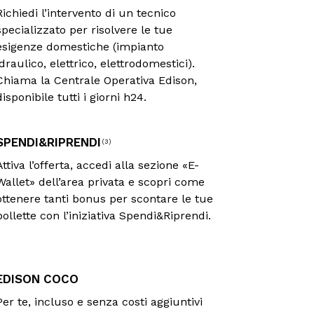
Richiedi l’intervento di un tecnico
specializzato per risolvere le tue
esigenze domestiche (impianto
idraulico, elettrico, elettrodomestici).
Chiama la Centrale Operativa Edison,
disponibile tutti i giorni h24.
SPENDI&RIPRENDI
(3)
Attiva l’offerta, accedi alla sezione «E-
Wallet» dell’area privata e scopri come
ottenere tanti bonus per scontare le tue
bollette con l’iniziativa Spendi&Riprendi.
EDISON COCO
Per te, incluso e senza costi aggiuntivi