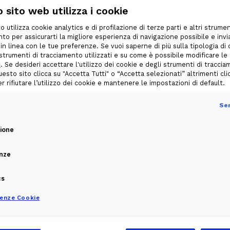
sumi
 sito web utilizza i cookie
o utilizza cookie analytics e di profilazione di terze parti e altri strumen
to per assicurarti la migliore esperienza di navigazione possibile e invia
 in linea con le tue preferenze. Se vuoi saperne di più sulla tipologia di
i strumenti di tracciamento utilizzati e su come è possibile modificare le
i
. Se desideri accettare l'utilizzo dei cookie e degli strumenti di tracci
uesto sito clicca su "Accetta Tutti" o “Accetta selezionati” altrimenti cli
per rifiutare l’utilizzo dei cookie e mantenere le impostazioni di default.
L
Sem
zione
S
nze
abile con contributo per
L'
m
s
cs
renze Cookie
e e rispetti l’ambiente con energia
ovabili! Edison si impegna ad
gine, tramite certificazione del GSE per