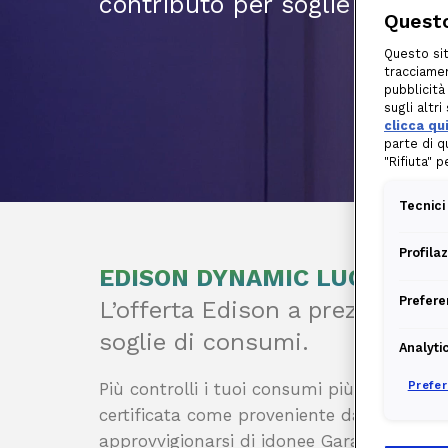
contributo per soglie di con
Questo
Questo sit
tracciamen
pubblicità
sugli altr
clicca qu
parte di q
"Rifiuta" 
Tecnici
Profila
EDISON DYNAMIC LUCE E GA
Prefere
L’offerta Edison a prezzo vari
soglie di consumi.
Analyti
Prefe
Più controlli i tuoi consumi più ti convien
certificata come proveniente da fonti rinn
approvvigionarsi di idonee Garanzie di Ori