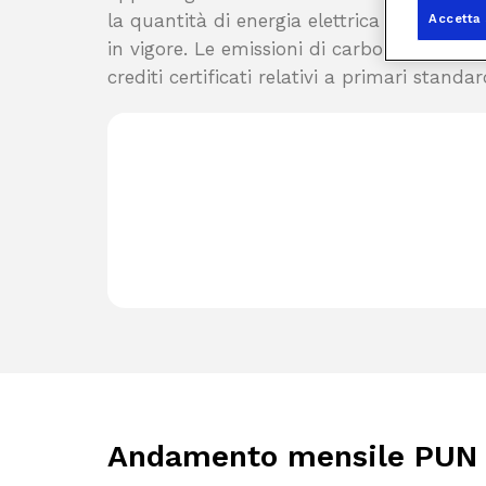
la quantità di energia elettrica fornita al
Accetta 
in vigore. Le emissioni di carbonio del g
crediti certificati relativi a primari standa
Andamento mensile
PUN 