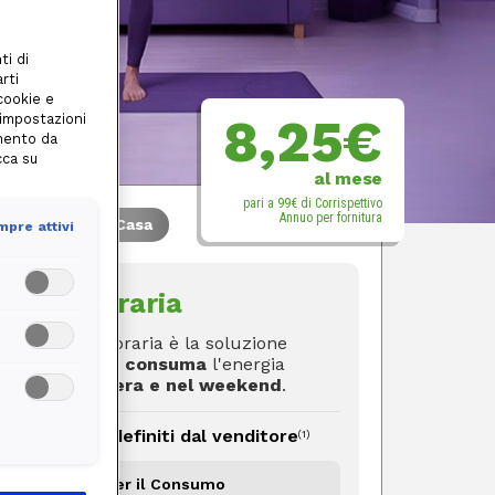
ti di
rti
 cookie e
8,25€
 impostazioni
amento da
cca su
al mese
pari a 99€ di Corrispettivo
Annuo per fornitura
uce
Casa
Gas
Casa
pre attivi
Multioraria
opzione multioraria è la soluzione
igliore
per chi consuma
l'energia
oprattutto
la sera e nel weekend
.
Corrispettivi definiti dal venditore
(1)
Corrispettivo per il Consumo