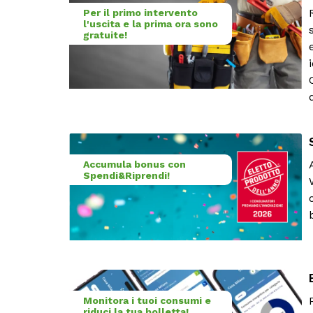
Per il primo intervento
l'uscita e la prima ora sono
gratuite!
Accumula bonus con
Spendi&Riprendi!
Monitora i tuoi consumi e
riduci la tua bolletta!