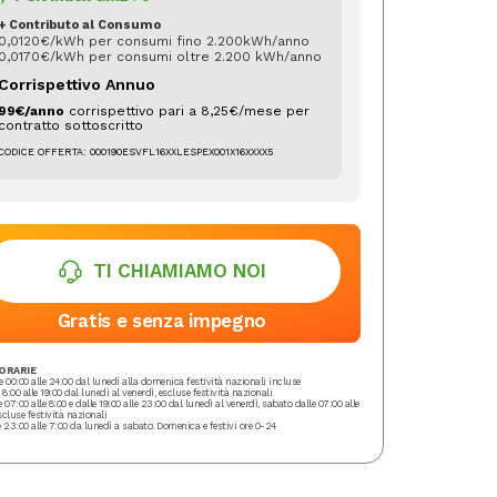
+ Contributo al Consumo
0,0120€/kWh per consumi fino 2.200kWh/anno
0,0170€/kWh per consumi oltre 2.200 kWh/anno
Corrispettivo Annuo
99€/anno
corrispettivo pari a 8,25€/mese per
contratto sottoscritto
CODICE OFFERTA:
000190ESVFL16XXLESPEX001X16XXXX5
TI CHIAMIAMO NOI
Gratis e senza impegno
ORARIE
le 00:00 alle 24:00 dal lunedì alla domenica festività nazionali incluse
e 8:00 alle 19:00 dal lunedì al venerdì, escluse festività nazionali
e 07:00 alle 8:00 e dalle 19:00 alle 23:00 dal lunedì al venerdì, sabato dalle 07:00 alle
scluse festività nazionali
e 23:00 alle 7:00 da lunedì a sabato. Domenica e festivi ore 0-24