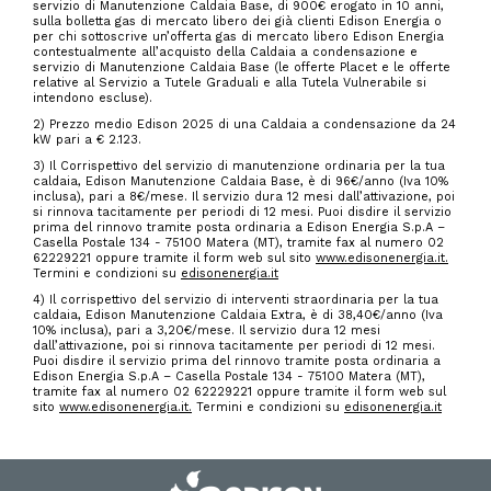
servizio di Manutenzione Caldaia Base, di 900€ erogato in 10 anni,
sulla bolletta gas di mercato libero dei già clienti Edison Energia o
per chi sottoscrive un’offerta gas di mercato libero Edison Energia
contestualmente all’acquisto della Caldaia a condensazione e
servizio di Manutenzione Caldaia Base (le offerte Placet e le offerte
relative al Servizio a Tutele Graduali e alla Tutela Vulnerabile si
intendono escluse).
2) Prezzo medio Edison 2025 di una Caldaia a condensazione da 24
kW pari a € 2.123.
3) Il Corrispettivo del servizio di manutenzione ordinaria per la tua
caldaia, Edison Manutenzione Caldaia Base, è di 96€/anno (Iva 10%
inclusa), pari a 8€/mese. Il servizio dura 12 mesi dall’attivazione, poi
si rinnova tacitamente per periodi di 12 mesi. Puoi disdire il servizio
prima del rinnovo tramite posta ordinaria a Edison Energia S.p.A –
Casella Postale 134 - 75100 Matera (MT), tramite fax al numero 02
62229221 oppure tramite il form web sul sito
www.edisonenergia.it.
Termini e condizioni su
edisonenergia.it
4) Il corrispettivo del servizio di interventi straordinaria per la tua
caldaia, Edison Manutenzione Caldaia Extra, è di 38,40€/anno (Iva
10% inclusa), pari a 3,20€/mese. Il servizio dura 12 mesi
dall’attivazione, poi si rinnova tacitamente per periodi di 12 mesi.
Puoi disdire il servizio prima del rinnovo tramite posta ordinaria a
Edison Energia S.p.A – Casella Postale 134 - 75100 Matera (MT),
tramite fax al numero 02 62229221 oppure tramite il form web sul
sito
www.edisonenergia.it.
Termini e condizioni su
edisonenergia.it