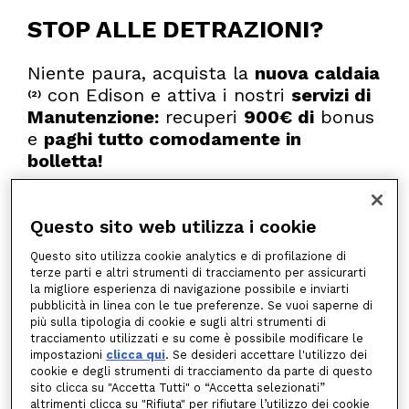
STOP ALLE DETRAZIONI?
Niente paura, acquista la
nuova caldaia
con Edison e
attiva i nostri
servizi di
(2)
Manutenzione:
recuperi
900€ di
bonus
e
paghi tutto comodamente in
bolletta!
Scopri la soluzione per te
Questo sito web utilizza i cookie
Questo sito utilizza cookie analytics e di profilazione di
terze parti e altri strumenti di tracciamento per assicurarti
My Comfort: la
la migliore esperienza di navigazione possibile e inviarti
pubblicità in linea con le tue preferenze. Se vuoi saperne di
soluzione completa per
più sulla tipologia di cookie e sugli altri strumenti di
tracciamento utilizzati e su come è possibile modificare le
l’acquisto, il controllo
impostazioni
clicca qui
. Se desideri accettare l'utilizzo dei
cookie e degli strumenti di tracciamento da parte di questo
periodico e gli interventi
sito clicca su "Accetta Tutti" o “Accetta selezionati”
altrimenti clicca su "Rifiuta" per rifiutare l’utilizzo dei cookie