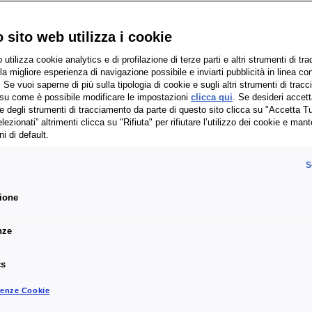
 sito web utilizza i cookie
 utilizza cookie analytics e di profilazione di terze parti e altri strumenti di t
 la migliore esperienza di navigazione possibile e inviarti pubblicità in linea con
 Se vuoi saperne di più sulla tipologia di cookie e sugli altri strumenti di trac
e su come è possibile modificare le impostazioni
clicca qui
. Se desideri accetta
e degli strumenti di tracciamento da parte di questo sito clicca su "Accetta Tu
lezionati” altrimenti clicca su "Rifiuta" per rifiutare l’utilizzo dei cookie e man
i di default.
S
zione
nze
cs
renze Cookie