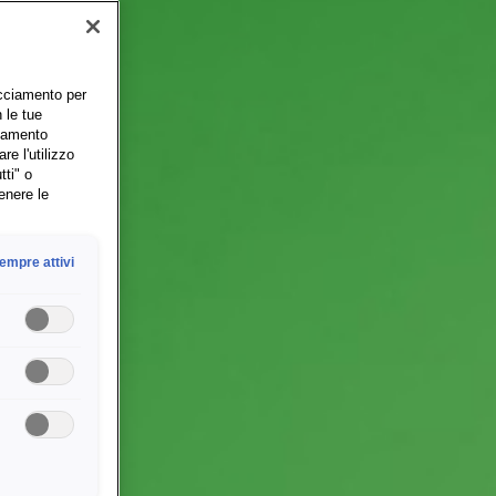
racciamento per
 le tue
ciamento
re l'utilizzo
tti" o
tenere le
empre attivi