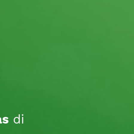
as
di