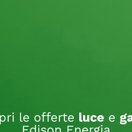
pri le offerte
luce
e
g
Edison Energia