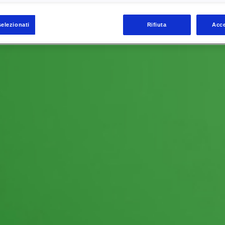
selezionati
Rifiuta
Acce