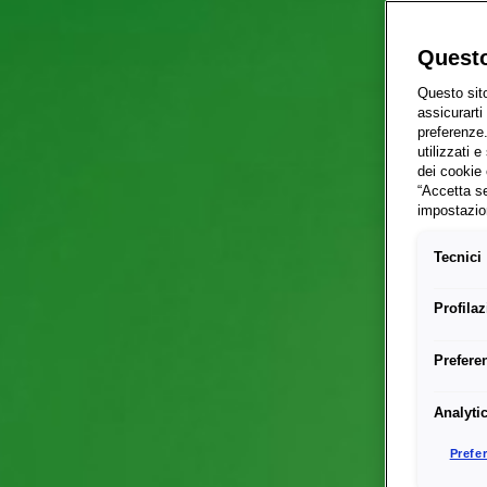
Questo
Questo sito
assicurarti
preferenze.
utilizzati 
dei cookie 
“Accetta se
impostazion
Tecnici
Profila
Prefere
Analyti
Prefe