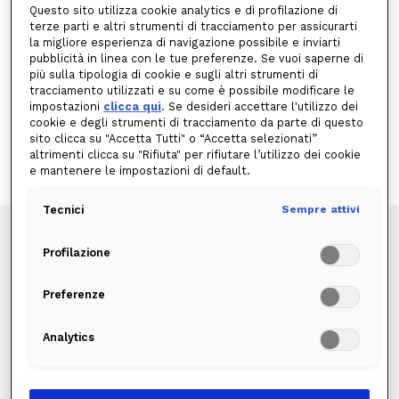
Corrispettivi definiti dal venditore
Questo sito utilizza cookie analytics e di profilazione di
(1)
terze parti e altri strumenti di tracciamento per assicurarti
la migliore esperienza di navigazione possibile e inviarti
Corrispettivo per il Consumo
pubblicità in linea con le tue preferenze. Se vuoi saperne di
0,629
Tutti i giorni a tutte le ore
più sulla tipologia di cookie e sugli altri strumenti di
€/Smc
tracciamento utilizzati e su come è possibile modificare le
Corrispettivo Annuo
impostazioni
clicca qui
. Se desideri accettare l'utilizzo dei
90€/anno
corrispettivo pari a 7,50€/mese per
contratto sottoscritto
cookie e degli strumenti di tracciamento da parte di questo
sito clicca su "Accetta Tutti" o “Accetta selezionati”
CODICE OFFERTA:
000190GSFML48XX1XBBPG9TX148XXXX5
altrimenti clicca su "Rifiuta" per rifiutare l’utilizzo dei cookie
e mantenere le impostazioni di default.
Tecnici
Sempre attivi
Profilazione
EDISON WEB GAS
Preferenze
Attiva l'offerta che garantisce un prezzo
fisso per 12 mesi: Edison Web Gas è la
Analytics
più competitiva tra le offerte Edison a
prezzo fisso!