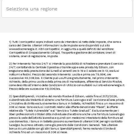
1) Tutti i corrispettivi sopra indicati sono da intendersi al netto delle imposte, che sono a
carico del Cliente. Ulteriori informazioni sulle imposte sono disponibili sul sito
www.edisonenergia.it. Altri corrispettivi, in aggiunta a quelli definiti dal venditore:
Corrispettivo di Dispacciamento Cdispd, Trasporto e gestione del contatore, oneri di
sistema, oneri di regolazione, imposte.
2) Per Intervento Tecnico 24/7 si intende la possibilità di richiedere e prenotare il servizio
24/7, contattando la Centrale Operativa o tramite app e area privata My Edison, con
erogazione della prestazione dal lunedì al venerdì ore 9-19 e il sabato ore 9-13, esclusi
notturni e festivi. Prezzo dal secondo intervento: uscita e prima ora 79,99€, ore
successive 49,00€/ora. Il Cliente può usufruire gratuitamente, nel primo intervento
richiesto, della prima uscita e della prima ora di manodopera, afferente al Servizio Risolve,
come descritto all’interno delle Condizioni di Utilizzo consultabili sul sito edisonenergia.it.
Prezzo delle ore successive 49,00€/ora.
3) Spendi&Riprendi, iniziativa del mondo Risolve di Edison, valida fino al 31/12/2026,
subordinata alla titolarità di almeno una fornitura luce o gas e all’ iscrizione all’area privata.
L’iniziativa dà diritto esclusivamente a bonus in bolletta, richiedibili fino a un massimo di
30€ al mese. Sono esclusi i contratti relativi alle offerte denominate "Placet”, le offerte
relative alla “Tutela Vulnerabile” e al “Servizio a Tutele Graduali”. Esclusivamente per i
liberi professionisti o titolari ditta individuale che attivino anche una fornitura luce e/o gas
presso la sede dell’attività lavorativa e quindi con medesimo intestatario della fornitura ad
uso domestico, i bonus in bolletta possono aumentare di ulteriori 50€ per ogni contratto
luce/gas business attivato, come già previsto dalle Condizioni Generali. Tale ulteriore
bonus è cumulabile con gli altri bonus Spendi&Riprendi, fermo restando il limite di
richiesta fino ad un massimo di 30€ al mese.