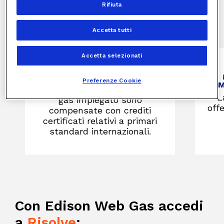
Rifiuta
I vantaggi Edison Web Gas Casa
Accetta tutti
Accetta selezionati
ENERGIA SOSTENIBILE
Preferenze Cookie
COM
Le emissioni di carbonio del
L
gas impiegato sono
offe
compensate con crediti
certificati relativi a primari
standard internazionali.
Con Edison Web Gas accedi
a
Risolve
: