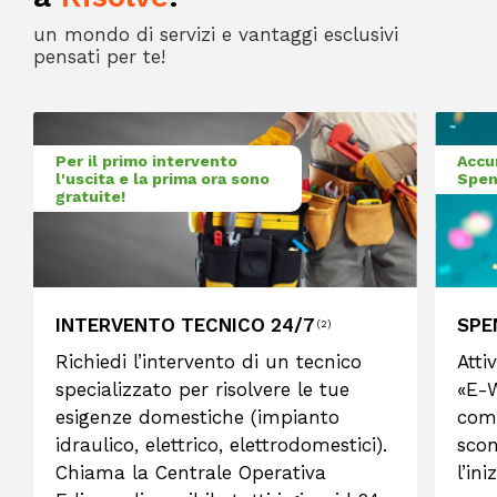
un mondo di servizi e vantaggi esclusivi
pensati per te!
Per il primo intervento
Accu
l'uscita e la prima ora sono
Spen
gratuite!
INTERVENTO TECNICO 24/7
SPE
(2)
Richiedi l’intervento di un tecnico
Atti
specializzato per risolvere le tue
«E-W
esigenze domestiche (impianto
come
idraulico, elettrico, elettrodomestici).
scon
Chiama la Centrale Operativa
l’in