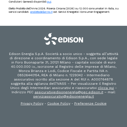
Condizioni Generali disponibili
qui
.
Eletto Prodotto dell’Anno 2026. Ricerca Circana (2026) su 12.000 consumatori in Italia, su
servizi candidati.
prodottodellanno.it
cat. Servizi Energetici Consumer Engagement.
Edison Energia S.p.A. Società a socio unico - soggetta all’attività
di direzione e coordinamento di Edison S.p.A., con sede legale
in Foro Buonaparte 31, 20121 Milano - capitale sociale di euro
40.000.000 i.v., iscrizione al Registro delle Imprese di Milano,
Monza Brianza e Lodi, Codice Fiscale e Partita IVA n.
08526440154, REA di Milano n. 1229342 - Intermediario
assicurativo iscritto alla sezione A del RUI n. A000764878
soggetta alla vigilanza dell’IVASS – Per visualizzare il Registro
Unico degli Intermediari assicurativi e riassicurativi
clicca qui
-
Indirizzo PEC
assicurativiedisonenergia@pec.edison.it
– mail:
serviziassicurativi@edisonenergia.it
Privacy Policy
-
Cookie Policy
-
Preferenze Cookie