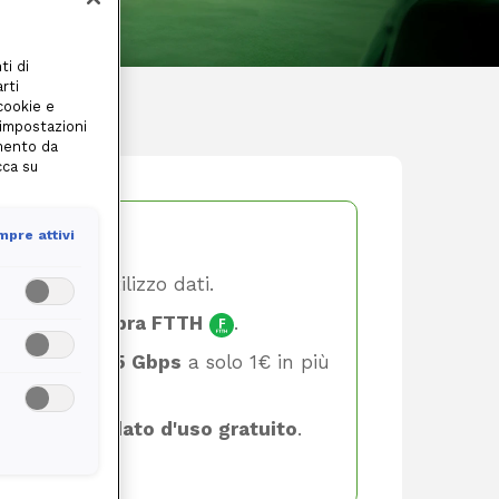
ti di
rti
 cookie e
 impostazioni
amento da
cca su
pre attivi
limite nell’utilizzo dati.
d con
100% Fibra FTTH
.
ità fino a 2,5 Gbps
a solo 1€ in più
one in
comodato d'uso gratuito
.
one incluso
.