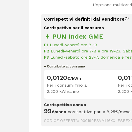
L'opzione multiorar
Corrispettivi definiti dal venditore
(3)
Corrispettivo per il consumo
PUN Index GME
F1
Lunedì-Venerdì ore 8-19
F2
Lunedì-venerdì ore 7-8 e ore 19-23, Sab
F3
Lunedì-sabato ore 23-7, domenica e fest
+ Contributo al consumo
0,0120
0,01
€/kWh
Per i consumi fino a
Per i c
2.200 kWh/anno
2.200 
Corrispettivo annuo
99
€/anno
corrispettivo pari a 8,25€/mese 
CODICE OFFERTA:
000190ESVML16XXLESPEX0