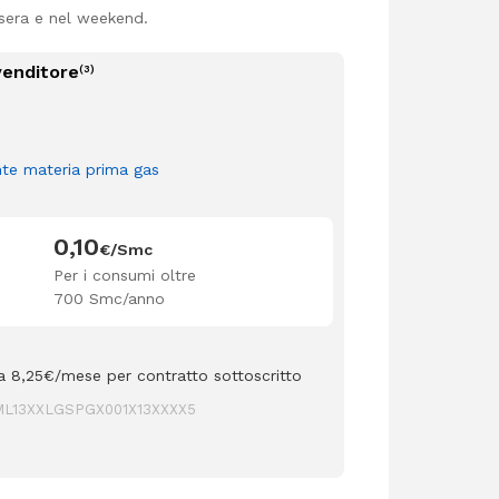
 sera e nel weekend.
 venditore
(3)
o
te materia prima gas
0,10
€/Smc
Per i consumi oltre
700 Smc/anno
 a 8,25€/mese per contratto sottoscritto
L13XXLGSPGX001X13XXXX5