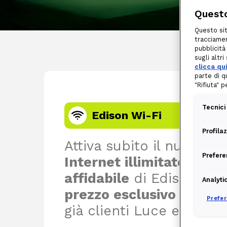
Questo
Questo sit
tracciamen
pubblicità
sugli altr
clicca qu
parte di q
"Rifiuta" 
Tecnici
Edison Wi-Fi
Profila
Attiva subito il nuovo
se
Prefere
Internet illimitato
,
velo
affidabile
di Edison, ad
Analyti
prezzo esclusivo
per i n
Prefe
già clienti Luce e Gas.