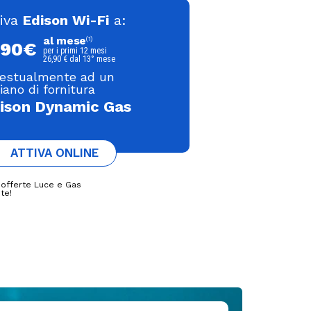
tiva
Edison Wi-Fi
a:
al mese
(1)
,90€
per i primi 12 mesi
26,90 € dal 13° mese
estualmente ad un
iano di fornitura
ison Dynamic Gas
ATTIVA ONLINE
e offerte Luce e Gas
te!