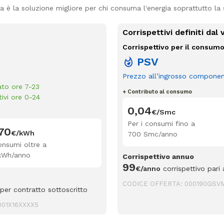
ia è la soluzione migliore per chi consuma l'energia soprattutto la
Corrispettivi definiti dal
Corrispettivo per il consum
PSV
Prezzo all’ingrosso componen
ato ore 7-23
+ Contributo al consumo
ivi ore 0-24
0,04
€/Smc
Per i consumi fino a
70
€/kWh
700 Smc/anno
onsumi oltre a
kWh/anno
Corrispettivo annuo
99
€/anno
corrispettivo pari
CODICE OFFERTA:
000190GSVM
per contratto sottoscritto
01X16XXXX5