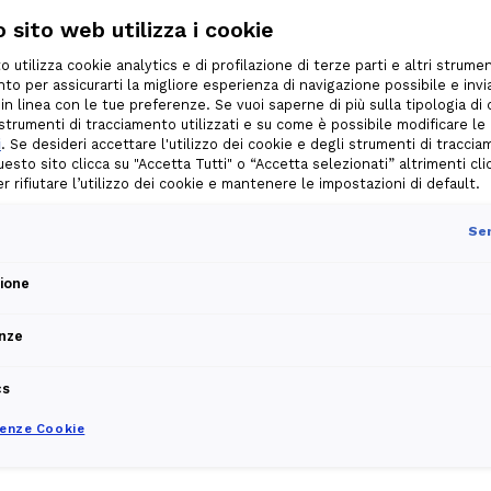
 sito web utilizza i cookie
o utilizza cookie analytics e di profilazione di terze parti e altri strumen
to per assicurarti la migliore esperienza di navigazione possibile e invia
 in linea con le tue preferenze. Se vuoi saperne di più sulla tipologia di
i strumenti di tracciamento utilizzati e su come è possibile modificare le
i
. Se desideri accettare l'utilizzo dei cookie e degli strumenti di tracci
uesto sito clicca su "Accetta Tutti" o “Accetta selezionati” altrimenti cli
per rifiutare l’utilizzo dei cookie e mantenere le impostazioni di default.
L’offerta include:
Sem
Internet illimitato
: nessun 
zione
rvizio
Fino a 1 Gbps in downloa
nze
ce e
Naviga alla massima veloc
 un
al mese.
cs
uovi e
Modem
di ultima generazi
renze Cookie
Costo mensile di attivazi