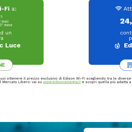
i-Fi
a:
At
(1)
24
2 mesi
13° mese
ad un
cont
ra
p
c Luce
Ed
NE
uoi ottenere il prezzo esclusivo di Edison Wi-Fi scegliendo tra le divers
l Mercato Libero: vai su
www.edisonenergia.it
e scopri quella più adatta a 