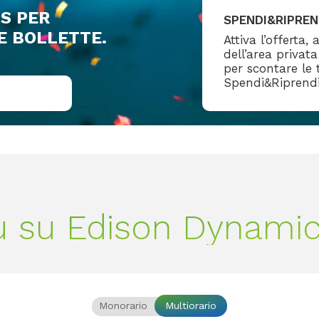
S PER
SPENDI&RIPREN
E BOLLETTE.
Attiva l’offerta,
dell’area privat
per scontare le t
Spendi&Riprend
iù su Edison Dynami
Monorario
Multiorario