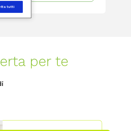
tta tutti
rta per te
di