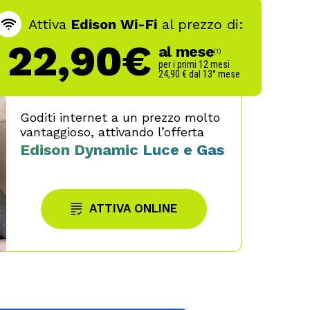
Attiva
Edison Wi-Fi
al prezzo di:
22,90€
al mese
(1)
per i primi 12 mesi
24,90 € dal 13° mese
Goditi internet a un prezzo molto
vantaggioso, attivando l’offerta
Edison Dynamic Luce e Gas
ATTIVA ONLINE