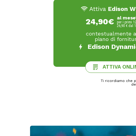
Attiva
Edison W
al mese
24,90€
per i primi 1
26,90 € dal 
contestualmente 
piano di fornitu
Edison Dynami
ATTIVA ONLI
Ti ricordiamo che p
de