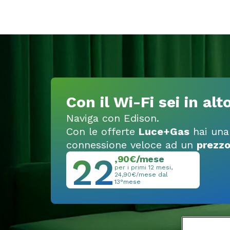
Con il Wi-Fi sei in al
Naviga con Edison.
Con le offerte
Luce+Gas
hai una
connessione veloce ad un
prezzo
22
,90€/mese
per i primi 12 mesi,
24,90€/mese dal
13°mese