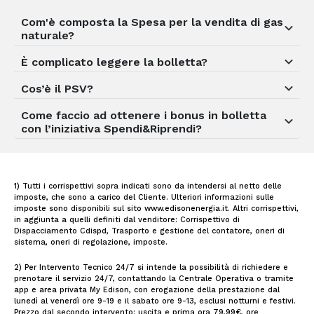
Com'è composta la Spesa per la vendita di gas
naturale?
È complicato leggere la bolletta?
Cos’è il PSV?
Come faccio ad ottenere i bonus in bolletta
con l’iniziativa Spendi&Riprendi?
1) Tutti i corrispettivi sopra indicati sono da intendersi al netto delle
imposte, che sono a carico del Cliente. Ulteriori informazioni sulle
imposte sono disponibili sul sito www.edisonenergia.it. Altri corrispettivi,
in aggiunta a quelli definiti dal venditore: Corrispettivo di
Dispacciamento Cdispd, Trasporto e gestione del contatore, oneri di
sistema, oneri di regolazione, imposte.
2) Per Intervento Tecnico 24/7 si intende la possibilità di richiedere e
prenotare il servizio 24/7, contattando la Centrale Operativa o tramite
app e area privata My Edison, con erogazione della prestazione dal
lunedì al venerdì ore 9-19 e il sabato ore 9-13, esclusi notturni e festivi.
Prezzo dal secondo intervento: uscita e prima ora 79,99€, ore