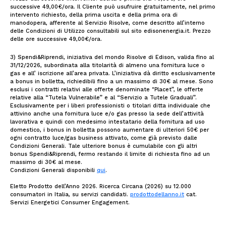
successive 49,00€/ora. Il Cliente può usufruire gratuitamente, nel primo
intervento richiesto, della prima uscita e della prima ora di
manodopera, afferente al Servizio Risolve, come descritto all’interno
delle Condizioni di Utilizzo consultabili sul sito edisonenergia.it. Prezzo
delle ore successive 49,00€/ora.
3) Spendi&Riprendi, iniziativa del mondo Risolve di Edison, valida fino al
31/12/2026, subordinata alla titolarità di almeno una fornitura luce o
gas e all’ iscrizione all’area privata. L’iniziativa dà diritto esclusivamente
a bonus in bolletta, richiedibili fino a un massimo di 30€ al mese. Sono
esclusi i contratti relativi alle offerte denominate "Placet”, le offerte
relative alla “Tutela Vulnerabile” e al “Servizio a Tutele Graduali”.
Esclusivamente per i liberi professionisti o titolari ditta individuale che
attivino anche una fornitura luce e/o gas presso la sede dell’attività
lavorativa e quindi con medesimo intestatario della fornitura ad uso
domestico, i bonus in bolletta possono aumentare di ulteriori 50€ per
ogni contratto luce/gas business attivato, come già previsto dalle
Condizioni Generali. Tale ulteriore bonus è cumulabile con gli altri
bonus Spendi&Riprendi, fermo restando il limite di richiesta fino ad un
massimo di 30€ al mese.
Condizioni Generali disponibili
qui
.
Eletto Prodotto dell’Anno 2026. Ricerca Circana (2026) su 12.000
consumatori in Italia, su servizi candidati.
prodottodellanno.it
cat.
Servizi Energetici Consumer Engagement.