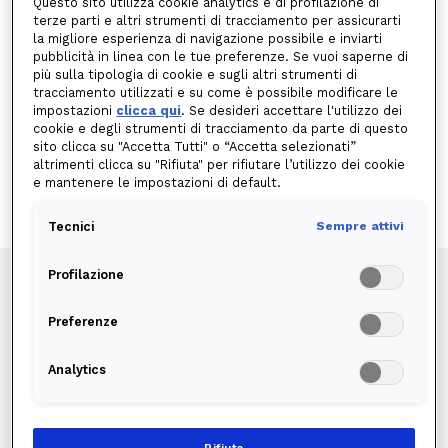
Questo sito utilizza cookie analytics e di profilazione di
Corrispettivo per il consumo
terze parti e altri strumenti di tracciamento per assicurarti
la migliore esperienza di navigazione possibile e inviarti
Maggiori informazioni sul PUN Index GME
PSV
valore medio giugno 2026
pubblicità in linea con le tue preferenze. Se vuoi saperne di
più sulla tipologia di cookie e sugli altri strumenti di
0,504869
Tutti i giorni a tutte le ore
€/Smc
tracciamento utilizzati e su come è possibile modificare le
impostazioni
clicca qui
. Se desideri accettare l'utilizzo dei
Corrispettivo annuo
cookie e degli strumenti di tracciamento da parte di questo
120€/anno/contratto
pari a 10€/mese per contratto
sito clicca su "Accetta Tutti" o “Accetta selezionati”
sottoscritto.
altrimenti clicca su "Rifiuta" per rifiutare l’utilizzo dei cookie
CODICE OFFERTA:
000190GSVML23XXLGWD2X001X23XXXX5
e mantenere le impostazioni di default.
Tecnici
Sempre attivi
Profilazione
EDISON WORLD PLUS GAS
L’offerta Edison più competitiva:
Preferenze
zero spread e prezzi all’ingrosso.
Analytics
Scegli l’offerta a
prezzo variabile
che segue
gli andamenti del mercato e ti fa risparmiare
quando i valori PUN Index GME e PSV calano.