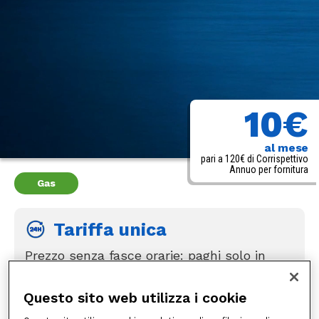
10€
al mese
pari a 120€ di Corrispettivo
Annuo per fornitura
Gas
Tariffa unica
Prezzo senza fasce orarie: paghi solo in
base ai tuoi consumi.
Questo sito web utilizza i cookie
Corrispettivi definiti dal venditore
(1)