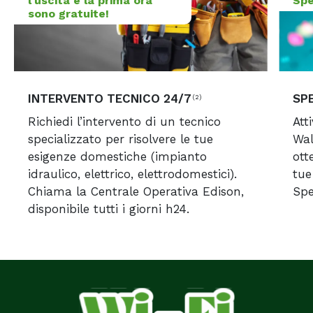
l'uscita e la prima ora
Spe
sono gratuite!
INTERVENTO TECNICO 24/7
SP
(2)
Richiedi l’intervento di un tecnico
Att
specializzato per risolvere le tue
Wal
esigenze domestiche (impianto
ott
idraulico, elettrico, elettrodomestici).
tue
Chiama la Centrale Operativa Edison,
Spe
disponibile tutti i giorni h24.