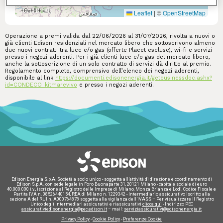
Leaflet
|
©
OpenStreetMap
Operazione a premi valida dal 22/06/2026 al 31/07/2026, rivolta a nuovi o
già clienti Edison residenziali nel mercato libero che sottoscrivono almeno
due nuovi contratti tra luce e/o gas (offerte Placet escluse), wi-fi e servizi
presso i negozi aderenti. Per i già clienti luce e/o gas del mercato libero,
anche la sottoscrizione di un solo contratto di servizi dà diritto al premio.
Regolamento completo, comprensivo dell’elenco dei negozi aderenti,
disponibile al link
https://documenti.edisonenergia.it/getbusinessdoc.ashx?
id=CONDECO_kitmarevivo
e presso i negozi aderenti.
Edison Energia S.p.A. Società a socio unico - soggetta all’attività di direzione e coordinamento di
Edison S.p.A., con sede legale in Foro Buonaparte 31, 20121 Milano - capitale sociale di euro
40.000.000 i.v., iscrizione al Registro delle Imprese di Milano, Monza Brianza e Lodi, Codice Fiscale e
Partita IVA n. 08526440154, REA di Milano n. 1229342 - Intermediario assicurativo iscritto alla
sezione A del RUI n. A000764878 soggetta alla vigilanza dell’IVASS – Per visualizzare il Registro
Unico degli Intermediari assicurativi e riassicurativi
clicca qui
- Indirizzo PEC
assicurativiedisonenergia@pec.edison.it
– mail:
serviziassicurativi@edisonenergia.it
Privacy Policy
-
Cookie Policy
-
Preferenze Cookie